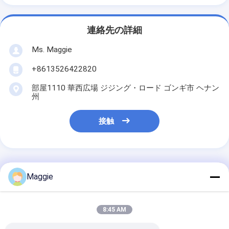
連絡先の詳細
Ms. Maggie
+8613526422820
部屋1110 華西広場 ジジング・ロード ゴンギ市 ヘナン
州
接触
最高の価格で
Maggie
鉱山のための岩石マルチシリ
8:45 AM
ンダー水力ブロックコーンク