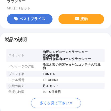
ラッシャー
MOQ：1セット
ベストプライス
接触
製品の説明
,
油圧レンガコーンクラッシャー
ハイライト
,
岩石破砕機
保証付き鉱山コーンクラッシャー
輸出木製の包装物またはコンテナの積載
パッケージの詳細
物
ブランド名
TONTEN
モデル番号
TT-CH660
供給の能力
月30セット
受渡し時間
10-15 営業日
多くを見て下さい