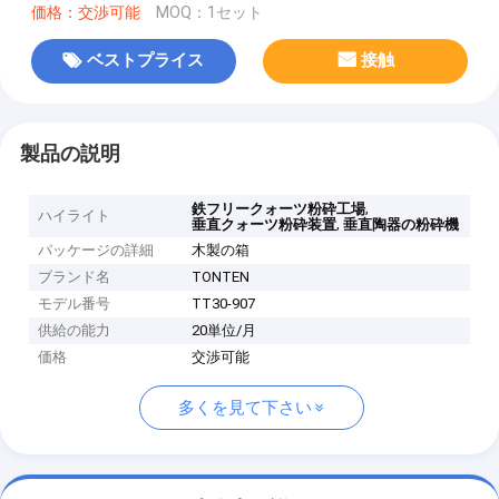
価格：交渉可能
MOQ：1セット
ベストプライス
接触
製品の説明
,
鉄フリークォーツ粉砕工場
ハイライト
,
垂直クォーツ粉砕装置
垂直陶器の粉砕機
パッケージの詳細
木製の箱
ブランド名
TONTEN
モデル番号
TT30-907
供給の能力
20単位/月
価格
交渉可能
多くを見て下さい