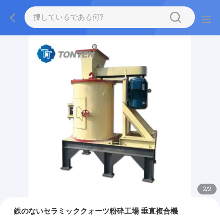
2
/
2
鉄のないセラミッククォーツ粉砕工場 垂直複合機