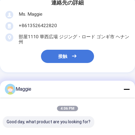
連絡先の詳細
Ms. Maggie
+8613526422820
部屋1110 華西広場 ジジング・ロード ゴンギ市 ヘナン
州
接触
最高の価格で
Maggie
鉄のないセラミッククォ
4:06 PM
ーツ粉砕工場 垂直複合機
Good day, what product are you looking for?