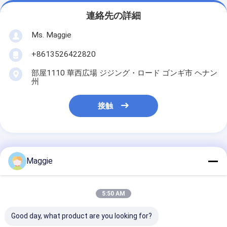
連絡先の詳細
Ms. Maggie
+8613526422820
部屋1110 華西広場 ジジング・ロード ゴンギ市 ヘナン
州
接触
最高の価格で
Maggie
水平の廃棄紙 水力製のバレ
5:50 AM
ー機 プラスチック製のボト
ルバレー機
Good day, what product are you looking for?