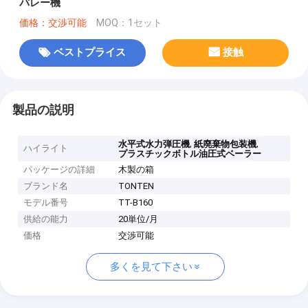
バレー機
価格：交渉可能
MOQ：1セット
ベストプライス
接触
製品の説明
,
,
水平式水力弾圧機
紙廃棄物包装機
ハイライト
プラスチックボトル油圧式ベーラー
パッケージの詳細
木製の箱
ブランド名
TONTEN
モデル番号
TT-B160
供給の能力
20単位/月
価格
交渉可能
多くを見て下さい