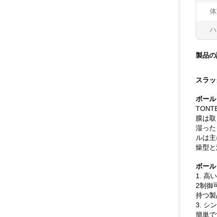
体
ハ
製品の
スラッ
ボール
TON
膜は取
湿った
ルは主
燥型と
ボール
1. 
2制御
持つ製
3. 
簡単で