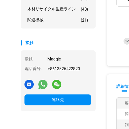
木材リサイクル生産ライン
(40)
関連機械
(21)
接触
接触:
Maggie
電話番号:
+8613526422820
詳細情
連絡先
容
簡
飼