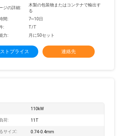
木製の包装物またはコンテナで輸出す
ージの詳細:
る
時間:
7~10日
件:
T/T
能力:
月に50セット
ストプライス
連絡先
:
110kW
負荷:
11T
るサイズ:
0.74-0.4mm