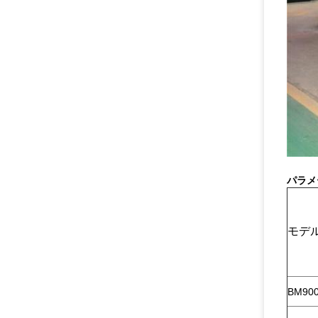
パラメ
モデ
BM900