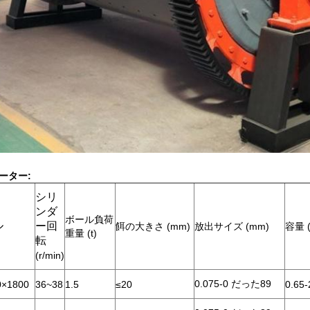
ーター:
シリ
ンダ
ボール負荷
ル
ー回
餌の大きさ (mm)
放出サイズ (mm)
容量 (
重量 (t)
転
(r/min)
0.075-0 だった89
×1800
36~38
1.5
≤20
0.65-