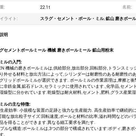
重:
名前:
22.1t
イライト:
スラグ・セメント・ボール・ミル
,
鉱山 磨きボー
説明
グセメントボールミール 機械 磨きボールミール 鉱山用粉末
ミルの入門:
TEN 機械の磨きボールミルは,供給部分,放出部分,回転部分,トランス
り外せる材料と放出方法によって,シリンダーは耐磨性のある耐磨性の
グリッドボールミルが選択できます. ボールミルの作業原理は,摩擦と衝
に非鉄金属,鉱石ドレス,セラミックに使用されています.,化学品,セメント
湿燥型に分かれています.乾燥型は耐火材料,セメント,肥料,グラス産業湿
ミルの主な特徴:
高い生産効率: 小規模な装置の足跡と強力な生産能力. 高生産効率で継続的
可能な放出粒子サイズ:回転速度,ボールと材料の比率,溢れ時間などのパ
品を得ることができます.異なる細工要求を満たす.
シンプルな構造:ボールミルは,3つの部分で構成されています:ボディ,磨き
す.