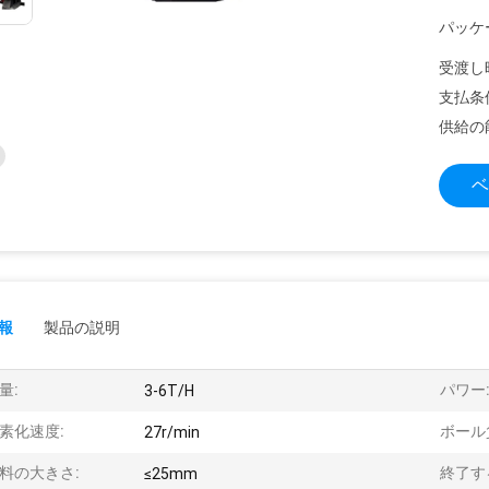
パッケ
受渡し
支払条
供給の
ベ
報
製品の説明
量:
パワー
3-6T/H
素化速度:
ボール
27r/min
料の大きさ:
終了す
≤25mm