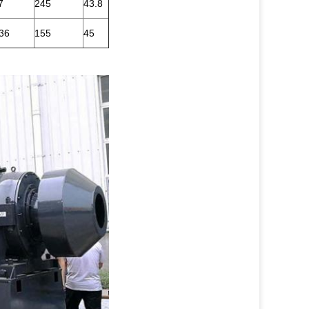
7
245
43.8
36
155
45