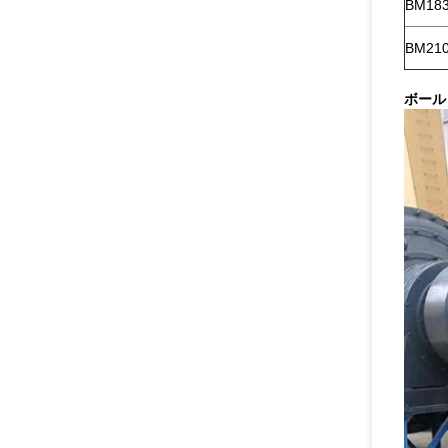
BM183
BM210
ボール