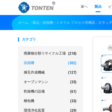
家へ
製品
ビ
ホーム
製品
採掘機
ミネラル プロセス用機器
スラッグ
カテゴリ
廃棄物分類リサイクル工場
(218)
採掘機
(382)
煉瓦作成機械
(127)
オーブンマシン
(33)
乾燥機の設備
(61)
梱包機
(33)
環境浄化装置
(29)