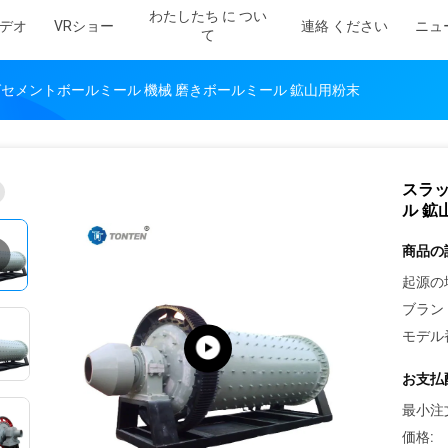
わたしたち に つい
デオ
VRショー
連絡 ください
ニュ
て
セメントボールミール 機械 磨きボールミール 鉱山用粉末
スラッ
ル 鉱
商品の
起源の
ブラン
モデル
お支払
最小注
価格: