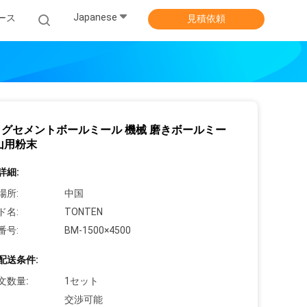
Japanese
ース
見積依頼
グセメントボールミール 機械 磨きボールミー
山用粉末
詳細:
場所:
中国
ド名:
TONTEN
番号:
BM-1500×4500
配送条件:
文数量:
1セット
交渉可能