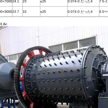
0×7000
24.1
23
≤25
0.074-0 だった4
7.5-1
0×3000
23.7
15
≤25
0.074-0 だった4
6.5〜
ミル: