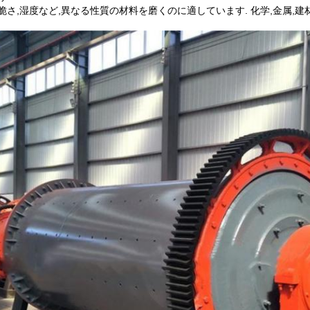
,脆さ,湿度など,異なる性質の材料を磨くのに適しています. 化学,金属,