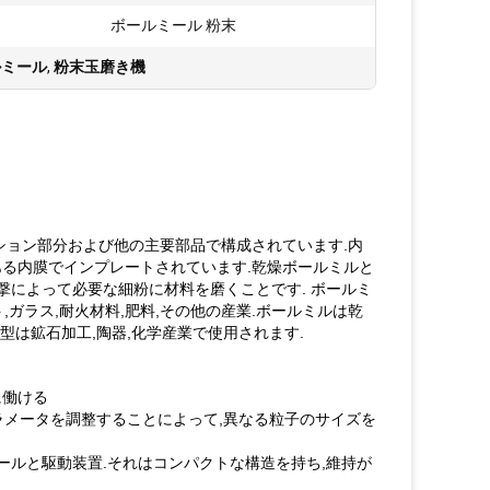
ボールミール 粉末
ルミール
,
粉末玉磨き機
ミッション部分および他の主要部品で構成されています.内
ある内膜でインプレートされています.乾燥ボールミルと
撃によって必要な細粉に材料を磨くことです. ボールミ
,ガラス,耐火材料,肥料,その他の産業.ボールミルは乾
型は鉱石加工,陶器,化学産業で使用されます.
に働ける
ラメータを調整することによって,異なる粒子のサイズを
ボールと駆動装置.それはコンパクトな構造を持ち,維持が