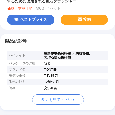
するために使用される鉱石クラッシャー
価格：交渉可能
MOQ：1セット
ベストプライス
接触
製品の説明
,
,
建設廃棄物粉砕機
小石破砕機
ハイライト
大理石鉱石破砕機
パッケージの詳細
容器
ブランド名
TONTEN
モデル番号
TTJ35-71
供給の能力
12単位/月
価格
交渉可能
多くを見て下さい