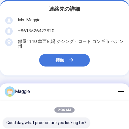
連絡先の詳細
Ms. Maggie
+8613526422820
部屋1110 華西広場 ジジング・ロード ゴンギ市 ヘナン
州
接触
最高の価格で
Maggie
建設廃棄物クラッシャー 石灰石,大
2:36 AM
理石などをクラッシュするために
使用される鉱石クラッシャー
Good day, what product are you looking for?